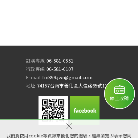
訂購專線
06-581-0551
行政專線
06-581-0107
E-mail
fm899.jwr@gmail.com
地址
74157台南市善化區大信路65號11樓
線上收聽
×
Copyright © 曾文溪廣播電台 All Rights Reserved.
網頁設計：新視野
我們將使用cookie等資訊來優化您的體驗，繼續瀏覽即表示您同