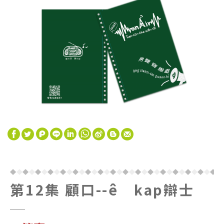
W
S
h
i
第12集 顧口--ê kap辯士
a
n
t
a