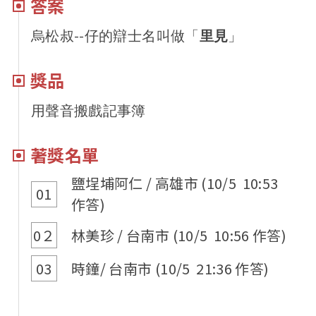
答案
s
W
烏松叔--仔的辯士名叫做「
里見
」
A
e
獎品
p
i
用聲音搬戲記事簿
p
b
著獎名單
o
鹽埕埔阿仁 / 高雄市 (10/5 10:53
01
作答)
0２
林美珍 / 台南市 (10/5 10:56 作答)
03
時鐘/ 台南市 (10/5 21:36 作答)