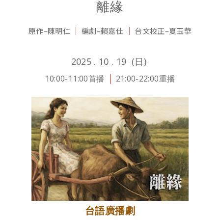
離緣
t
a
│
│
原作–陳明仁
編劇–賴嘉仕
台文校正–夏玉華
s
W
A
e
2025 . 10 . 19 (日)
p
i
10:00-11:00首播
│
21:00-22:00重播
p
b
o
台語廣播劇