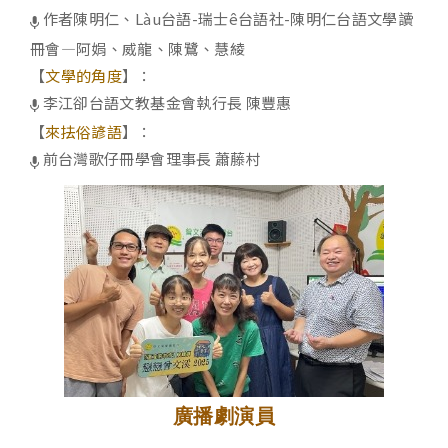
作者陳明仁、Làu台語-瑞士ê台語社-陳明仁台語文學讀
冊會—阿娟、威龍、陳鷺、慧綾
【
文學的角度
】：
李江卻台語文教基金會執行長 陳豐惠
【
來抾俗諺語
】：
前台灣歌仔冊學會理事長 蕭藤村
廣播劇演員