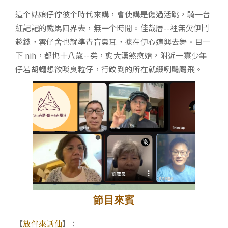
這个姑娘仔佇彼个時代來講，會使講是傷過活跳，騎一台
紅記記的鐵馬四界去，無一个時閒。佳哉厝--裡無欠伊鬥
趁錢，雲仔舍也就準青盲臭耳，據在伊心適興去舞。目一
下 nih，都也十八歲--矣，愈大漢煞愈媠，附近一寡少年
仔若胡蠅想欲啖臭粒仔，行跤到的所在就綴咧颺颺飛。
節目來賓
【
放伴來話仙
】：