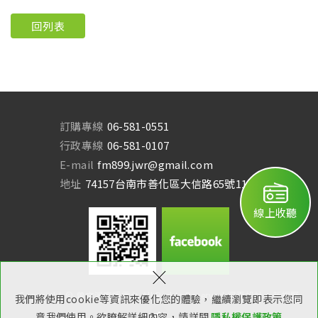
回列表
訂購專線
06-581-0551
行政專線
06-581-0107
E-mail
fm899.jwr@gmail.com
地址
74157台南市善化區大信路65號11樓
線上收聽
×
Copyright © 曾文溪廣播電台 All Rights Reserved.
網頁設計：新視野
我們將使用cookie等資訊來優化您的體驗，繼續瀏覽即表示您同
意我們使用。欲瞭解詳細內容，請詳閱
隱私權保護政策