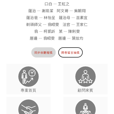
口白 — 王虹之
蓮治 — 謝易潔 阿文哥 — 吳朝翔
蓮治爸 — 林怡呈 蓮治母 — 巫素宜
剃頭師父 — 翁昭雯 法官 — 王家仁
翁 — 柯凱訢 某 — 陳俐雯
厝邊 — 翁昭雯 厝邊 — 葉炫均
同步收聽贈獎
問卷留言抽獎
專案首頁
顧問來賓