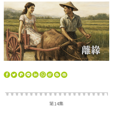
W
S
h
i
第14集
a
n