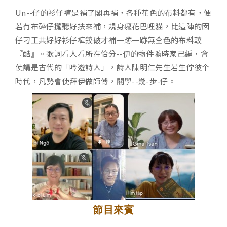
Un--仔的衫仔褲是補了閣再補，各種花色的布料都有，便
若有布碎仔攏聽好抾來補，規身軀花巴哩貓，比這陣的囡
仔刁工共好好衫仔褲鉸破才補一跡一跡無仝色的布料較
『酷』。歌詞看人看所在佮分--伊的物件隨時家己編，會
使講是古代的「吟遊詩人」，詩人陳明仁先生若生佇彼个
時代，凡勢會使拜伊做師傅，閣學--幾-步-仔。
節目來賓