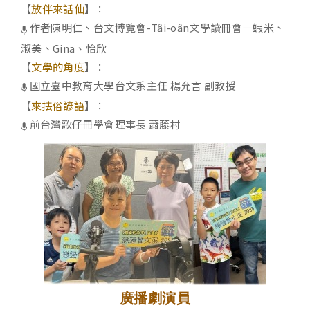
【
放伴來話仙
】：
作者陳明仁、台文博覽會-Tâi-oân文學讀冊會—蝦米、
淑美、Gina、怡欣
【
文學的角度
】：
國立臺中教育大學台文系主任 楊允言 副教授
【
來抾俗諺語
】：
前台灣歌仔冊學會理事長 蕭藤村
廣播劇演員