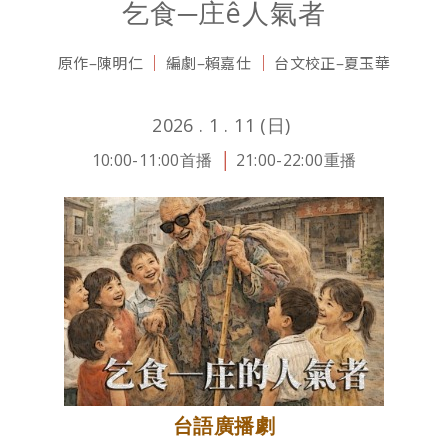
乞食─庄ê人氣者
t
a
│
│
原作–陳明仁
編劇–賴嘉仕
台文校正–夏玉華
s
W
A
e
2026 . 1 . 11 (日)
p
i
10:00-11:00首播
│
21:00-22:00重播
p
b
o
台語廣播劇