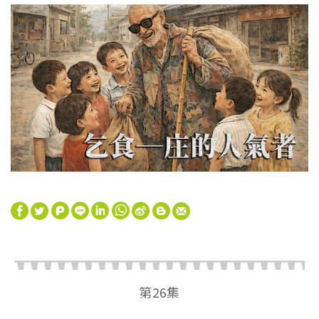
W
S
h
i
第26集
a
n