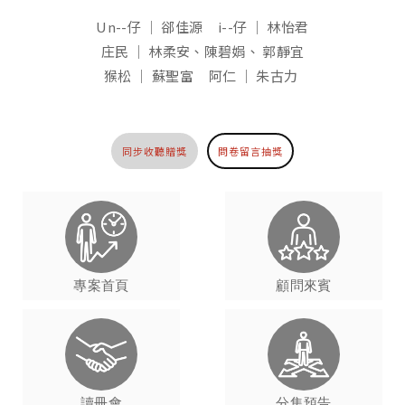
Un--仔 │ 郤佳源 i--仔 │ 林怡君
庄民 │ 林柔安、陳碧娟、 郭靜宜
猴松 │ 蘇聖富 阿仁 │ 朱古力
同步收聽贈獎
問卷留言抽獎
專案首頁
顧問來賓
讀冊會
分集預告