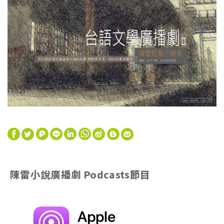
W
S
陳雷小說廣播劇 Podcasts節目
h
i
a
n
t
a