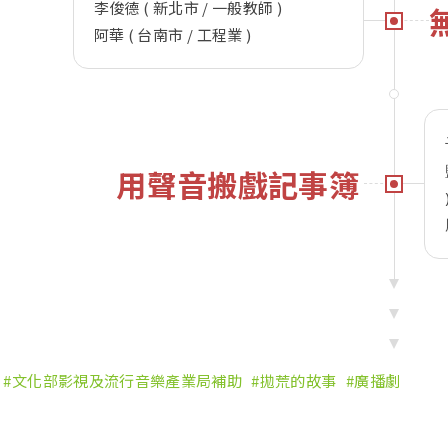
p
i
李俊德 ( 新北市 / 一般教師 )
阿華 ( 台南市 / 工程業 )
p
b
o
用聲音搬戲記事簿
文化部影視及流行音樂產業局補助
拋荒的故事
廣播劇