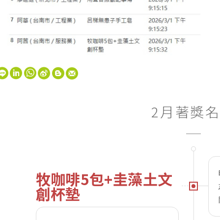
W
S
2月著獎
h
i
a
n
t
a
牧咖啡5包+圭藻土文
s
W
創杯墊
A
e