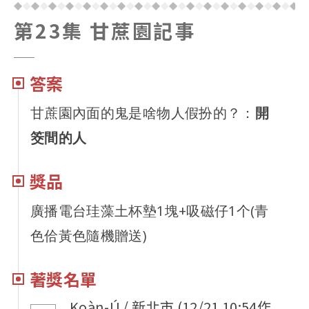
第23集 甘蔗園記事
答案
甘蔗園內面的鬼是啥物人假扮的？：
開
筊間的人
獎品
廣播電台珪藻土杯墊1塊+吸磁仔1个(青
色佮黃色隨機贈送)
著獎名單
Koàn-Ú / 新北市 (12/21 10:54作