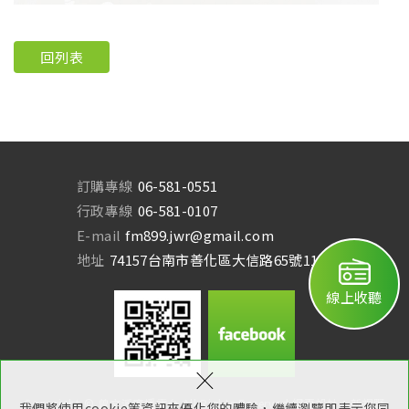
回列表
訂購專線
06-581-0551
行政專線
06-581-0107
E-mail
fm899.jwr@gmail.com
地址
74157台南市善化區大信路65號11樓
線上收聽
×
Copyright © 曾文溪廣播電台 All Rights Reserved.
網頁設計：新視野
我們將使用cookie等資訊來優化您的體驗，繼續瀏覽即表示您同