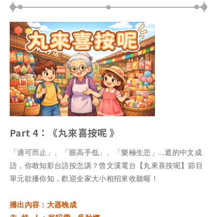
Part 4：《丸來喜按呢 》
「適可而止」、「眼高手低」、「樂極生悲」....遮的中文成
語，你敢知影台語按怎講？曾文溪電台【丸來喜按呢】節目
單元欲播你知，歡迎全家大小相招來收聽喔！
播出內容：大器晚成