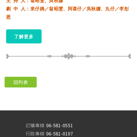
主 持 人：翁昭雯、吳秋娜
劇 中 人：來仔媽／翁昭雯、阿喜仔／吳秋娜、丸仔／李彤
恩
了解更多
回列表
訂購專線
06-581-0551
行政專線
06-581-0107