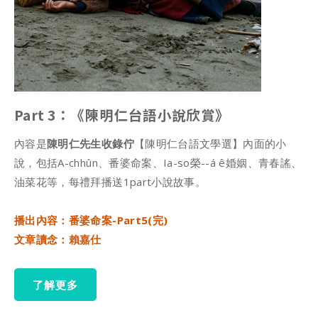
Part 3：《陳明仁台語小說欣賞》
內容是
陳明仁先生收錄佇
【陳明仁台語文學選】內面的小
說，包括A-chhûn、番婆命案、Ia-so榮--á ê婚姻、青春謠、
油菜花等，每禮拜播送1part小說故事。
播出內容：番婆命案-Part5(完)
文章讀念：賴嘉仕
了解更多