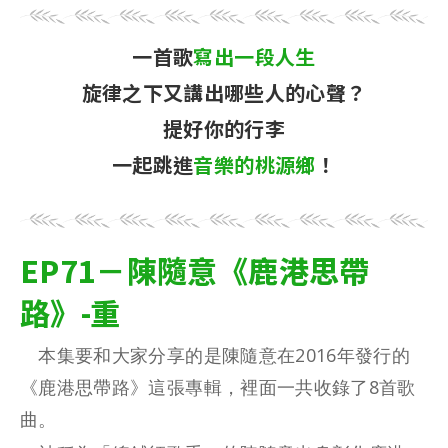
一首歌
寫出一段人生
旋律之下又講出哪些人的心聲？
提好你的行李
一起跳進
音樂的桃源鄉
！
EP71－陳隨意《鹿港思帶
路》-重
本集要和大家分享的是陳隨意在2016年發行的
《鹿港思帶路》這張專輯，裡面一共收錄了8首歌
曲。