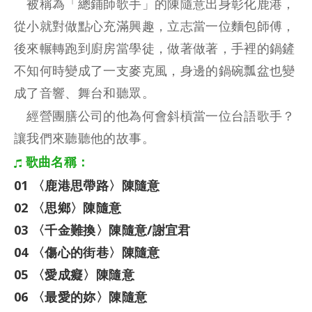
被稱為「總鋪師歌手」的陳隨意出身彰化鹿港，
從小就對做點心充滿興趣，立志當一位麵包師傅，
後來輾轉跑到廚房當學徒，做著做著，手裡的鍋鏟
不知何時變成了一支麥克風，身邊的鍋碗瓢盆也變
成了音響、舞台和聽眾。
經營團膳公司的他為何會斜槓當一位台語歌手？
讓我們來聽聽他的故事。
歌曲名稱：
01 〈鹿港思帶路〉陳隨意
02 〈思鄉〉陳隨意
03 〈千金難換〉陳隨意/謝宜君
04 〈傷心的街巷〉陳隨意
05 〈愛成癡〉陳隨意
06 〈最愛的妳〉陳隨意