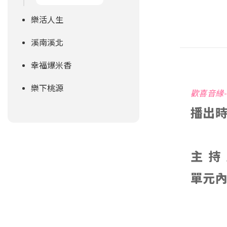
樂活人生
溪南溪北
幸福爆米香
樂下桃源
歡喜音緣-2
播出時間
8
主 持
單元內
活
陶子