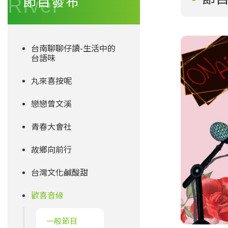
節目發布
台南聊聊仔讀-生活中的
台語味
丸來喜按呢
戀戀曾文溪
青春大會社
故鄉向前行
台灣文化鹹酸甜
歡喜音緣
一般節目