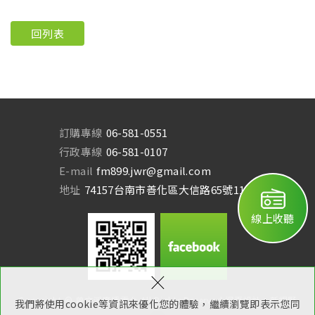
回列表
訂購專線
06-581-0551
行政專線
06-581-0107
E-mail
fm899.jwr@gmail.com
地址
74157台南市善化區大信路65號11樓
線上收聽
×
Copyright © 曾文溪廣播電台 All Rights Reserved.
網頁設計：新視野
我們將使用cookie等資訊來優化您的體驗，繼續瀏覽即表示您同