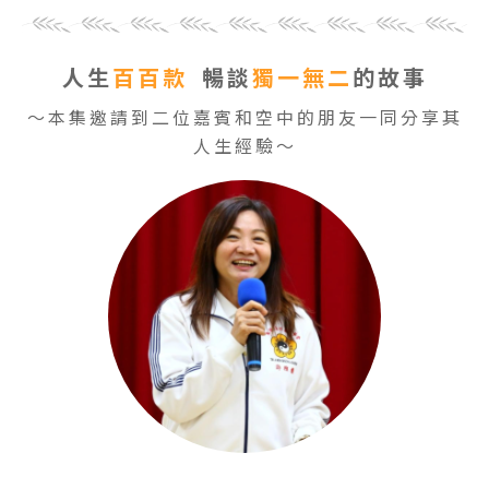
人生
百百款
暢談
獨一無二
的故事
～本集邀請到二位嘉賓和空中的朋友一同分享其
人生經驗～