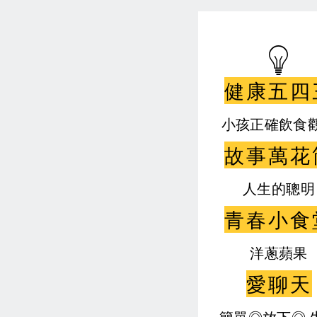
健康五四
小孩正確飲食
故事萬花
人生的聰明
青春小食
洋蔥蘋果
愛聊天