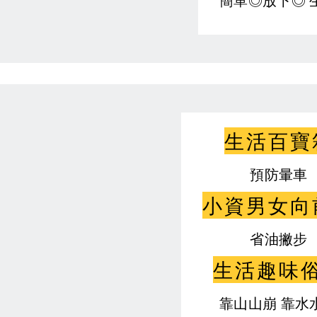
簡單◎放下◎ 
生活百寶
預防暈車
小資男女向
省油撇步
生活趣味
靠山山崩 靠水