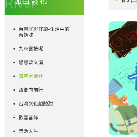
節目發布
台南聊聊仔讀-生活中的
台語味
丸來喜按呢
戀戀曾文溪
青春大會社
故鄉向前行
台灣文化鹹酸甜
歡喜音緣
樂活人生