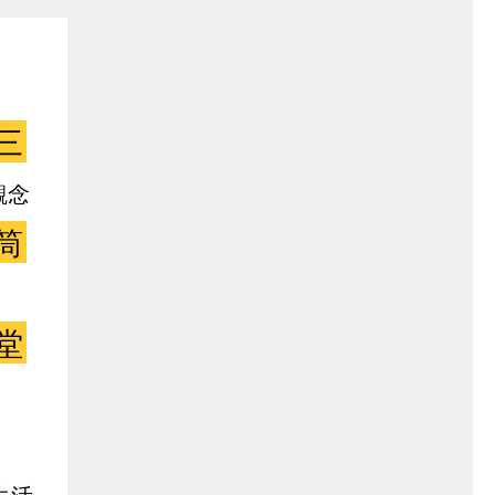
三
觀念
筒
堂