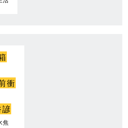
生活
箱
前衝
俗諺
水焦