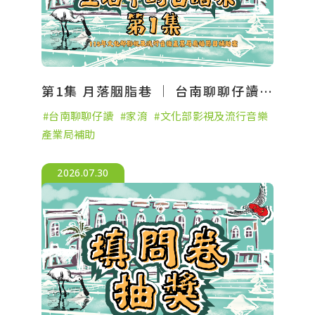
第1集 月落胭脂巷 │ 台南聊聊仔讀-生活中的台語味
台南聊聊仔讀
家淯
文化部影視及流行音樂
產業局補助
2026.07.30