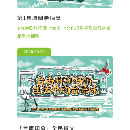
第1集填問卷抽獎
台南聊聊仔讀
家淯
文化部影視及流行音樂
產業局補助
2026.06.29
「台南印象」全民徵文