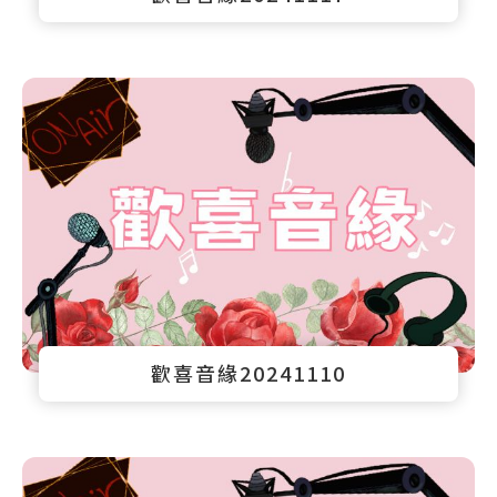
歡喜音緣20241110