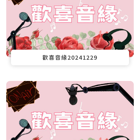
歡喜音緣20241229