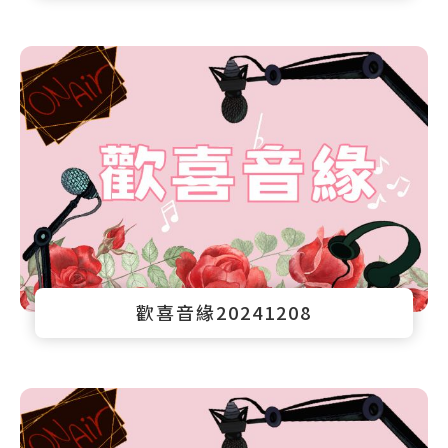
歡喜音緣20241208