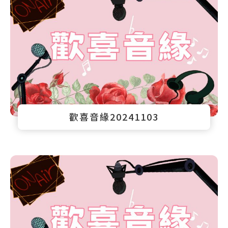
歡喜音緣20241103