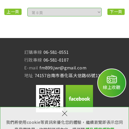
上一頁
下一頁
訂購專線
06-581-0551
行政專線
06-581-0107
E-mail
fm899.jwr@gmail.com
地址
74157台南市善化區大信路65號11樓
線上收聽
×
Copyright © 曾文溪廣播電台 All Rights Reserved.
網頁設計：新視野
我們將使用cookie等資訊來優化您的體驗，繼續瀏覽即表示您同