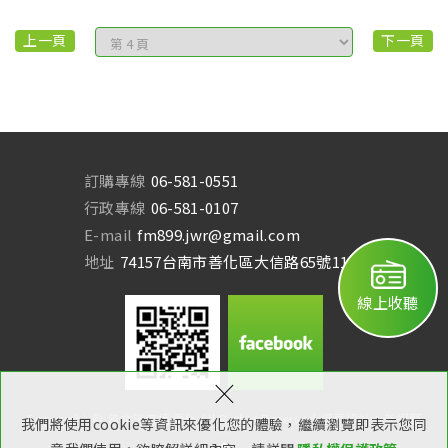
上一頁
下一頁
訂購專線
06-581-0551
行政專線
06-581-0107
E-mail
fm899.jwr@gmail.com
地址
74157台南市善化區大信路65號11樓
線上收聽
×
Copyright © 曾文溪廣播電台 All Rights Reserved.
網頁設計：新視野
我們將使用cookie等資訊來優化您的體驗，繼續瀏覽即表示您同