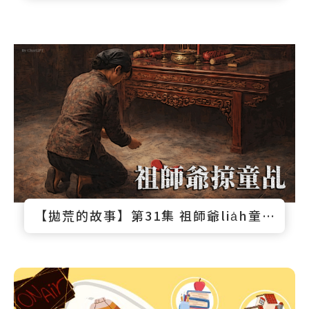
【拋荒的故事】第31集 祖師爺lia̍h童乩