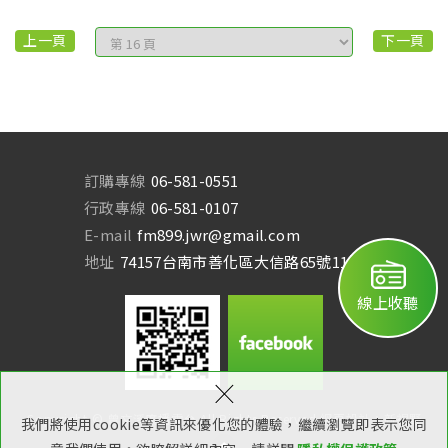
上一頁
下一頁
訂購專線
06-581-0551
行政專線
06-581-0107
E-mail
fm899.jwr@gmail.com
地址
74157台南市善化區大信路65號11樓
線上收聽
×
Copyright © 曾文溪廣播電台 All Rights Reserved.
網頁設計：新視野
我們將使用cookie等資訊來優化您的體驗，繼續瀏覽即表示您同