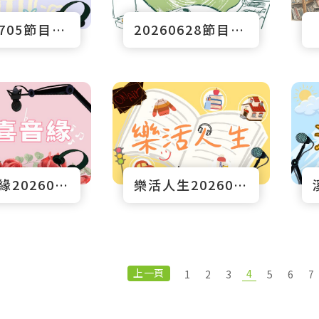
20260705節目預告
20260628節目預告
歡喜音緣20260628
樂活人生20260628節目預告
上一頁
4
1
2
3
5
6
7