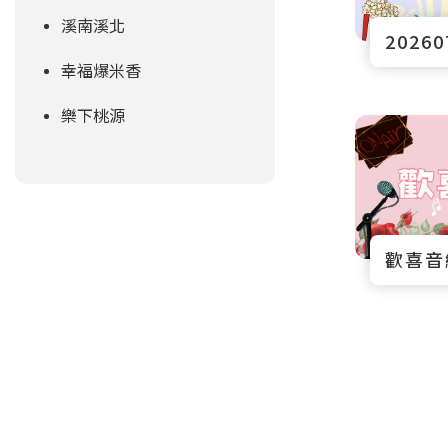
溪南溪北
幸福爆米香
樂下桃源