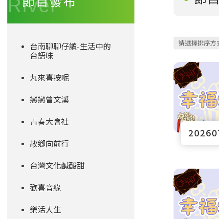
節目發布
台南聊聊仔讀-生活中的
台語味
丸來喜按呢
戀戀曾文溪
青春大會社
故鄉向前行
台灣文化鹹酸甜
歡喜音緣
樂活人生